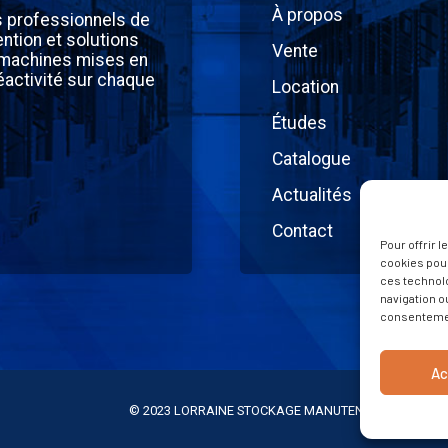
À propos
s professionnels de
ntion et solutions
Vente
 machines mises en
éactivité sur chaque
Location
Études
Catalogue
Actualités
Contact
Pour offrir 
cookies pour
ces technol
navigation ou
consentement
Ac
© 2023 LORRAINE STOCKAGE MANUTENTION -
Mention