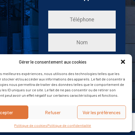
Gérer le consentement aux cookies
les meilleures expériences, nous utilisons des technologies telles que les
 stocker et/ou accéder aux informations des appareils. Le fait de consentir à
ogies nous permettra de traiter des données telles que le comportement de
 les ID uniques sur ce site. Le fait de ne pas consentir ou de retirer son
 peut avoir un effet négatif sur certaines caractéristiques et fonctions.
cepter
Refuser
Voir les préférences
s légales
-
Politique de confidentialité
-
CGV
-
Réalisé par MouvementCom
Politique de cookies
Politique de confidentialité