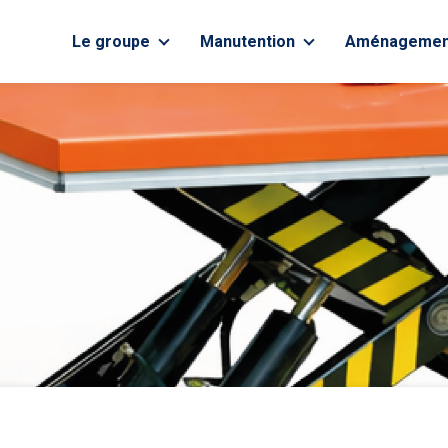
Le groupe
Manutention
Aménagemen
À propos
Vente des chariots
Rayonnage
neufs
Metz – Nancy
Fournitures
Vente du matériel
d’occasion
Luxembourg
Location courte
durée
Location longue
durée