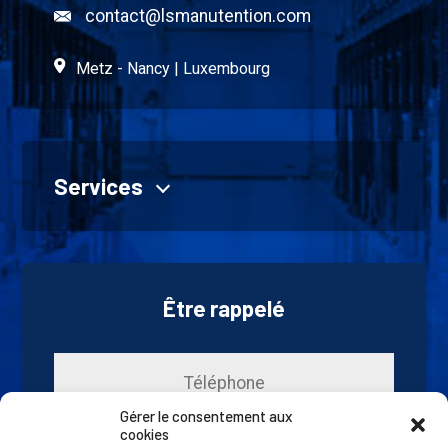
contact@lsmanutention.com
Metz - Nancy | Luxembourg
Services
À propos
Vente
Location
Être rappelé
Études
Catalogue
Actualités
Gérer le consentement aux
cookies
Contact