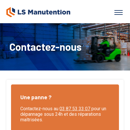
Contactez-nous
Une panne ?
Contactez-nous au
03 87 53 33 07
pour un
dépannage sous 24h et des réparations
maîtrisées.