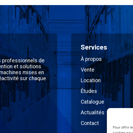
Services
À propos
s professionnels de
ntion et solutions
Vente
 machines mises en
éactivité sur chaque
Location
Études
Catalogue
Actualités
Contact
Pour offrir 
cookies pour