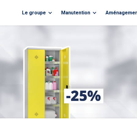
Le groupe
Manutention
Aménagemen
À propos
Vente des chariots
Rayonnage
neufs
Metz – Nancy
Fournitures
Vente du matériel
d’occasion
Luxembourg
Location courte
durée
Location longue
durée